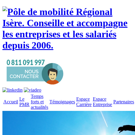
Temps
Le
Espace
Espace
Accueil
forts et
Témoignages
Partenaires
PMR
Carrière
Entreprise
actualités