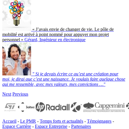
« J’avais envie de changer de vie. Le pôle de
mobilité est arrivé à point nommé pour appuyer mon projet
personnel »
Gérard, Ingénieur en électronique
" Si je devais écrire ce qu’est une création pour
moi, je dirai que c’est une naissance.
Je voulais faire quelque chose
qui me ressemble, avec mes valeurs, mes convictions …"
Next
Previous
Accueil
-
Le PMR
-
Temps forts et actualités
-
Témoignages
-
Espace Carrière
-
Espace Entreprise
-
Partenaires