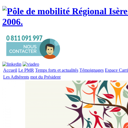
Accueil
Le PMR
Temps forts et actualités
Témoignages
Espace Carri
Les Adhérents
mot du Président