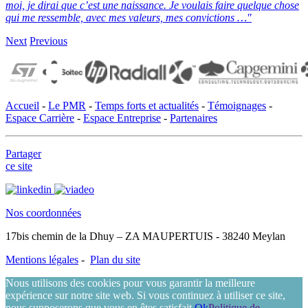
moi, je dirai que c’est une naissance.
Je voulais faire quelque chose
qui me ressemble, avec mes valeurs, mes convictions …"
Next
Previous
Accueil
-
Le PMR
-
Temps forts et actualités
-
Témoignages
-
Espace Carrière
-
Espace Entreprise
-
Partenaires
Partager
ce site
Nos coordonnées
17bis chemin de la Dhuy – ZA MAUPERTUIS - 38240 Meylan
Mentions légales
-
Plan du site
Nous utilisons des cookies pour vous garantir la meilleure
expérience sur notre site web. Si vous continuez à utiliser ce site,
nous supposerons que vous en êtes satisfait.
Ok
Politique de