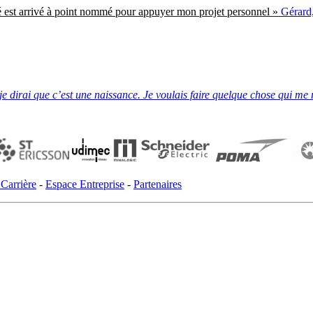
té est arrivé à point nommé pour appuyer mon projet personnel »
Gérard,
 je dirai que c’est une naissance.
Je voulais faire quelque chose qui me
Carrière
-
Espace Entreprise
-
Partenaires