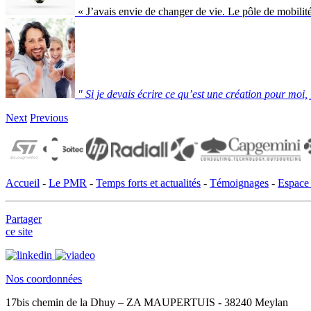
« J’avais envie de changer de vie. Le pôle de mobili
" Si je devais écrire ce qu’est une création pour moi,
Next
Previous
Accueil
-
Le PMR
-
Temps forts et actualités
-
Témoignages
-
Espace 
Partager
ce site
Nos coordonnées
17bis chemin de la Dhuy – ZA MAUPERTUIS - 38240 Meylan