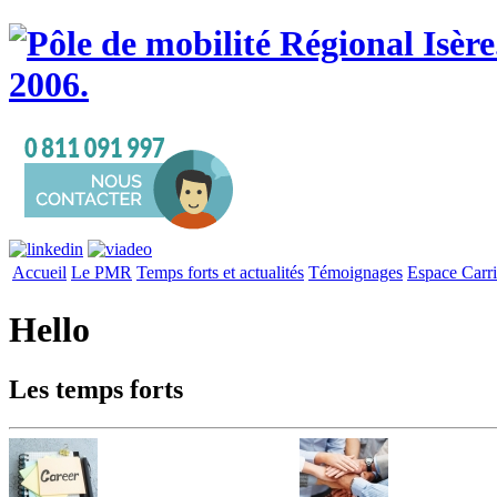
Accueil
Le PMR
Temps forts et actualités
Témoignages
Espace Carri
Hello
Les temps forts