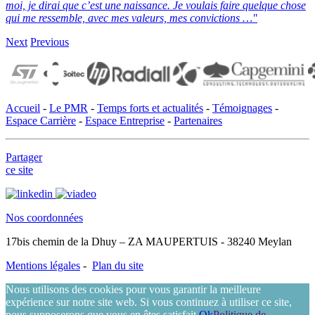
moi, je dirai que c’est une naissance.
Je voulais faire quelque chose
qui me ressemble, avec mes valeurs, mes convictions …"
Next
Previous
Accueil
-
Le PMR
-
Temps forts et actualités
-
Témoignages
-
Espace Carrière
-
Espace Entreprise
-
Partenaires
Partager
ce site
Nos coordonnées
17bis chemin de la Dhuy – ZA MAUPERTUIS - 38240 Meylan
Mentions légales
-
Plan du site
Nous utilisons des cookies pour vous garantir la meilleure
expérience sur notre site web. Si vous continuez à utiliser ce site,
nous supposerons que vous en êtes satisfait.
Ok
Politique de