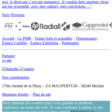
moi, je dirai que c’est une naissance.
Je voulais faire quelque chose
qui me ressemble, avec mes valeurs, mes convictions …"
Next
Previous
Accueil
-
Le PMR
-
Temps forts et actualités
-
Témoignages
-
Espace Carrière
-
Espace Entreprise
-
Partenaires
Partager
ce site
Nos coordonnées
17bis chemin de la Dhuy – ZA MAUPERTUIS - 38240 Meylan
Mentions légales
-
Plan du site
Nous utilisons des cookies pour vous garantir la meilleure
expérience sur notre site web. Si vous continuez à utiliser ce site,
nous supposerons que vous en êtes satisfait.
Ok
Politique de