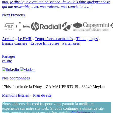
moi, je dirai que c’est une naissance.
Je voulais faire quelque chose
qui me ressemble, avec mes valeurs, mes convictions …"
Next
Previous
Accueil
-
Le PMR
-
Temps forts et actualités
-
Témoignages
-
Espace Carrière
-
Espace Entreprise
-
Partenaires
Partager
ce site
Nos coordonnées
17bis chemin de la Dhuy – ZA MAUPERTUIS - 38240 Meylan
Mentions légales
-
Plan du site
Nous utilisons des cookies pour vous garantir la meilleure
expérience sur notre site web. Si vous continuez à utiliser ce site,
nous supposerons que vous en êtes satisfait.
Ok
Politique de