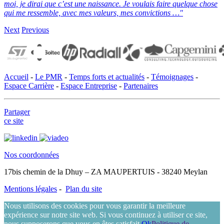
moi, je dirai que c’est une naissance.
Je voulais faire quelque chose
qui me ressemble, avec mes valeurs, mes convictions …"
Next
Previous
Accueil
-
Le PMR
-
Temps forts et actualités
-
Témoignages
-
Espace Carrière
-
Espace Entreprise
-
Partenaires
Partager
ce site
Nos coordonnées
17bis chemin de la Dhuy – ZA MAUPERTUIS - 38240 Meylan
Mentions légales
-
Plan du site
Nous utilisons des cookies pour vous garantir la meilleure
expérience sur notre site web. Si vous continuez à utiliser ce site,
nous supposerons que vous en êtes satisfait.
Ok
Politique de