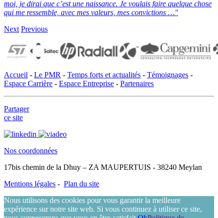
moi, je dirai que c’est une naissance.
Je voulais faire quelque chose
qui me ressemble, avec mes valeurs, mes convictions …"
Next
Previous
Accueil
-
Le PMR
-
Temps forts et actualités
-
Témoignages
-
Espace Carrière
-
Espace Entreprise
-
Partenaires
Partager
ce site
Nos coordonnées
17bis chemin de la Dhuy – ZA MAUPERTUIS - 38240 Meylan
Mentions légales
-
Plan du site
Nous utilisons des cookies pour vous garantir la meilleure
expérience sur notre site web. Si vous continuez à utiliser ce site,
nous supposerons que vous en êtes satisfait.
Ok
Politique de