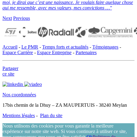
moi, je dirai que c’est une naissance.
Je voulais faire quelque chose
qui me ressemble, avec mes valeurs, mes convictions …"
Next
Previous
Accueil
-
Le PMR
-
Temps forts et actualités
-
Témoignages
-
Espace Carrière
-
Espace Entreprise
-
Partenaires
Partager
ce site
Nos coordonnées
17bis chemin de la Dhuy – ZA MAUPERTUIS - 38240 Meylan
Mentions légales
-
Plan du site
Nous utilisons des cookies pour vous garantir la meilleure
expérience sur notre site web. Si vous continuez à utiliser ce site,
nous supposerons que vous en êtes satisfait.
Ok
Politique de